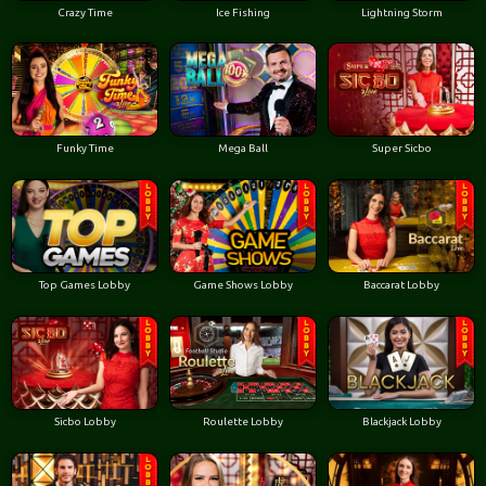
Crazy Time
Ice Fishing
Lightning Storm
Funky Time
Mega Ball
Super Sicbo
Top Games Lobby
Game Shows Lobby
Baccarat Lobby
Sicbo Lobby
Roulette Lobby
Blackjack Lobby