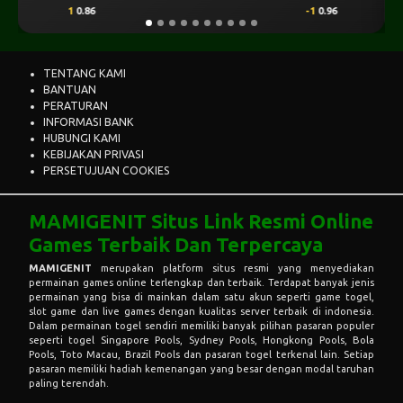
-1
0.96
-0.5
0.95
0.
TENTANG KAMI
BANTUAN
PERATURAN
INFORMASI BANK
HUBUNGI KAMI
KEBIJAKAN PRIVASI
PERSETUJUAN COOKIES
MAMIGENIT Situs Link Resmi Online
Games Terbaik Dan Terpercaya
MAMIGENIT
merupakan platform situs resmi yang menyediakan
permainan games online terlengkap dan terbaik. Terdapat banyak jenis
permainan yang bisa di mainkan dalam satu akun seperti game togel,
slot game dan live games dengan kualitas server terbaik di indonesia.
Dalam permainan togel sendiri memiliki banyak pilihan pasaran populer
seperti togel Singapore Pools, Sydney Pools, Hongkong Pools, Bola
Pools, Toto Macau, Brazil Pools dan pasaran togel terkenal lain. Setiap
pasaran memiliki hadiah kemenangan yang besar dengan modal taruhan
paling terendah.