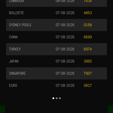
CAMBODIA
08-08-2026
7635
BULLSEYE
07-08-2026
4853
SYDNEY POOLS
07-08-2026
0158
CHINA
07-08-2026
6699
TURKEY
07-08-2026
6974
JAPAN
07-08-2026
3965
SINGAPORE
07-08-2026
7907
EURO
07-08-2026
0817