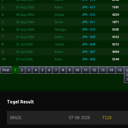
3
05 Aug 2026
Rabu
JPN - 613
1581
4
04 Aug 2026
Selasa
JPN - 612
4230
5
03 Aug 2026
Senin
JPN - 611
1871
6
02 Aug 2026
Minggu
JPN - 610
3505
7
01 Aug 2026
Sabtu
JPN - 609
4132
8
31 Jul 2026
Jumat
JPN - 608
9213
9
30 Jul 2026
Kamis
JPN - 607
4094
10
29 Jul 2026
Rabu
JPN - 606
3344
First
1
2
3
4
5
6
7
8
9
10
11
12
13
14
15
(
)
Togel Result
BRAZIL
07-08-2026
7119