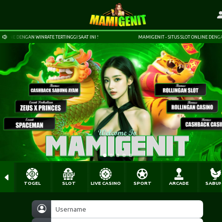
NE DENGAN WINRATE TERTINGGI SAAT INI !
MAMIGENIT - SITUS SLOT ONLINE DENGAN WIN
TOGEL
SLOT
LIVE CASINO
SPORT
ARCADE
SABU