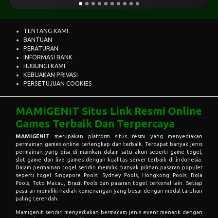
TENTANG KAMI
BANTUAN
PERATURAN
INFORMASI BANK
HUBUNGI KAMI
KEBIJAKAN PRIVASI
PERSETUJUAN COOKIES
MAMIGENIT Situs Link Resmi Online
Games Terbaik Dan Terpercaya
MAMIGENIT
merupakan platform situs resmi yang menyediakan
permainan games online terlengkap dan terbaik. Terdapat banyak jenis
permainan yang bisa di mainkan dalam satu akun seperti game togel,
slot game dan live games dengan kualitas server terbaik di indonesia.
Dalam permainan togel sendiri memiliki banyak pilihan pasaran populer
seperti togel Singapore Pools, Sydney Pools, Hongkong Pools, Bola
Pools, Toto Macau, Brazil Pools dan pasaran togel terkenal lain. Setiap
pasaran memiliki hadiah kemenangan yang besar dengan modal taruhan
paling terendah.
Mamigenit sendiri menyediakan bermacam jenis event menarik dengan