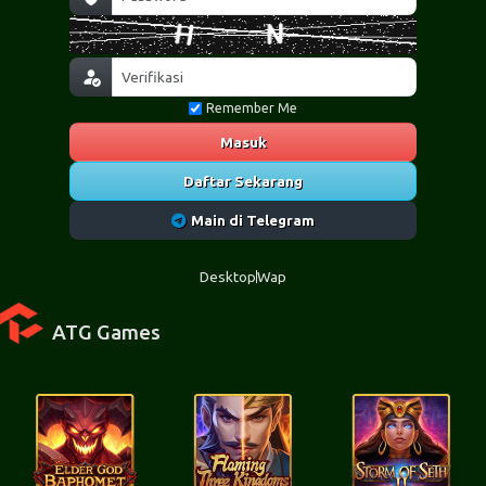
Remember Me
Masuk
Daftar Sekarang
Main di Telegram
Desktop
Wap
ATG Games