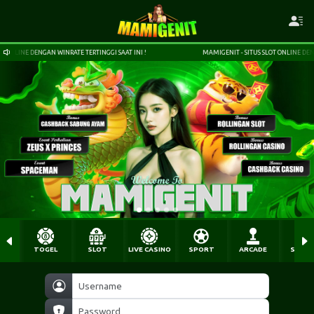
LINE DENGAN WINRATE TERTINGGI SAAT INI !
MAMIGENIT - SITUS SLOT ONLINE DENGAN W
TOGEL
SLOT
LIVE CASINO
SPORT
ARCADE
SABU