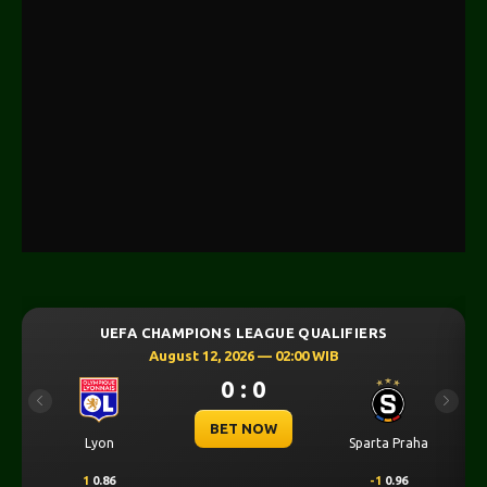
ONS LEAGUE QUALIFIERS
UEFA CHAMPIONS L
12, 2026 — 02:00 WIB
August 12, 20
0 : 0
0 
Previous
Next
BET NOW
BET
Sparta Praha
SK Sturm Graz
-1
0.96
-0.5
0.95